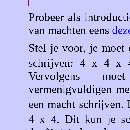
Probeer als introduct
van machten eens
dez
Stel je voor, je moe
schrijven: 4 x 4 x 
Vervolgens mo
vermenigvuldigen met
een macht schrijven.
4 x 4. Dit kun je sc