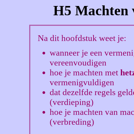
H5 Machten 
Na dit hoofdstuk weet je:
wanneer je een vermen
vereenvoudigen
hoe je machten met
het
vermenigvuldigen
dat dezelfde regels geld
(verdieping)
hoe je machten van ma
(verbreding)