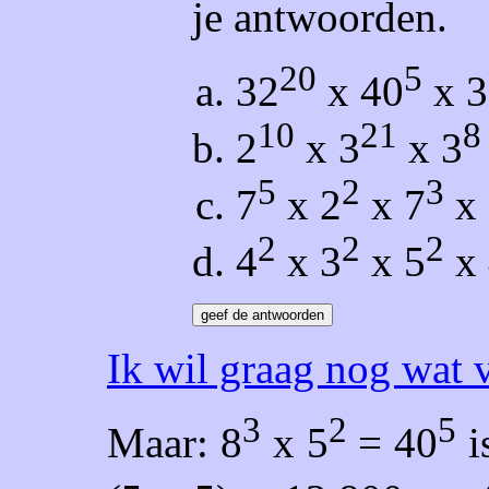
je antwoorden.
20
5
32
x 40
x 3
10
21
8
2
x 3
x 3
5
2
3
7
x 2
x 7
x 
2
2
2
4
x 3
x 5
x 
Ik wil graag nog wat
3
2
5
Maar: 8
x 5
= 40
i